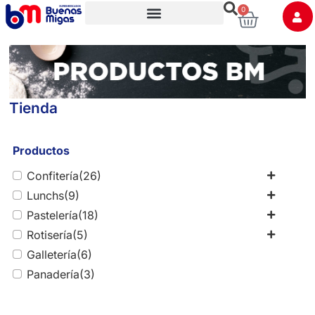
0
Trabaja con nosotros
Tienda
Productos
Confitería
(26)
Lunchs
(9)
Pastelería
(18)
Rotisería
(5)
Galletería
(6)
Panadería
(3)