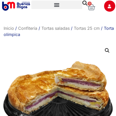
0
Trabaja con nosotros
Inicio
/
Confitería
/
Tortas saladas
/
Tortas 25 cm
/ Torta
olímpica