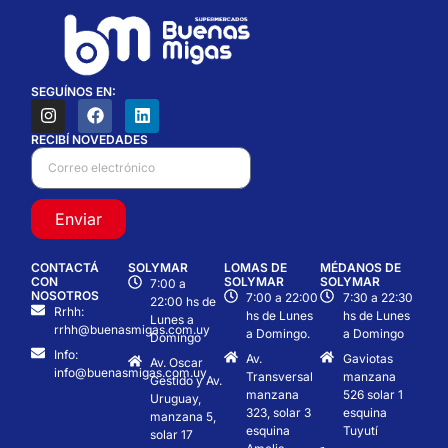
SEGUÍNOS EN:
RECIBÍ NOVEDADES
Enviar
CONTACTÁ
SOLYMAR
LOMAS DE
MÉDANOS DE
CON
SOLYMAR
SOLYMAR
7:00 a
NOSOTROS
7:00 a 22:00
7:30 a 22:30
22:00 hs de
Rrhh:
hs de Lunes
hs de Lunes
Lunes a
rrhh@buenasmigas.com.uy
a Domingo.
a Domingo
Domingo
Info:
Av.
Gaviotas
Av. Oscar
info@buenasmigas.com.uy
Transversal
manzana
Gestido y Av.
manzana
526 solar 1
Uruguay,
323, solar 3
esquina
manzana 5,
esquina
Tuyutí
solar 17