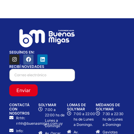
SEGUÍNOS EN:
RECIBÍ NOVEDADES
Enviar
CONTACTÁ
SOLYMAR
LOMAS DE
MÉDANOS DE
CON
SOLYMAR
SOLYMAR
7:00 a
NOSOTROS
7:00 a 22:00
7:30 a 22:30
22:00 hs de
Rrhh:
hs de Lunes
hs de Lunes
Lunes a
rrhh@buenasmigas.com.uy
a Domingo.
a Domingo
Domingo
Info:
Av.
Gaviotas
Av. Oscar