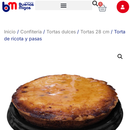
0
Trabaja con nosotros
Inicio
/
Confitería
/
Tortas dulces
/
Tortas 28 cm
/ Torta
de ricota y pasas