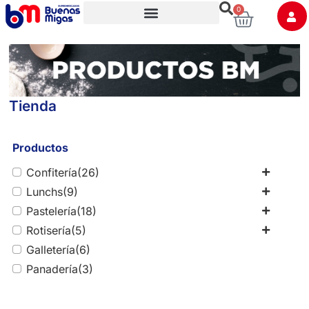
0
Trabaja con nosotros
Tienda
Productos
Confitería
(26)
Lunchs
(9)
Pastelería
(18)
Rotisería
(5)
Galletería
(6)
Panadería
(3)