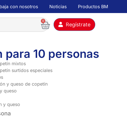
baja con nosotros
Noticias
Productos BM
0
Regístrate
h para 10 personas
petín mixtos
etín surtidos especiales
es
ón y queso de copetín
 y queso
n y queso
sona