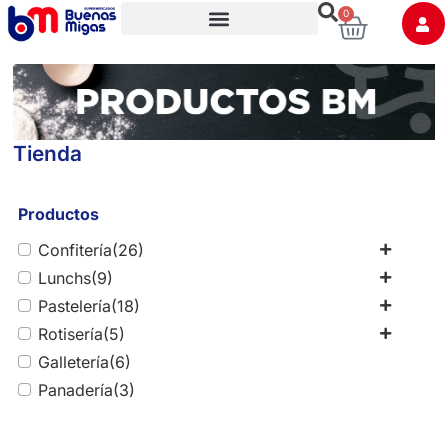
0
Trabaja con nosotros
Tienda
Productos
Confitería
(26)
Lunchs
(9)
Pastelería
(18)
Rotisería
(5)
Galletería
(6)
Panadería
(3)