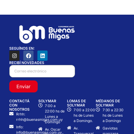
SEGUÍNOS EN:
RECIBÍ NOVEDADES
Enviar
CONTACTÁ
SOLYMAR
LOMAS DE
MÉDANOS DE
CON
SOLYMAR
SOLYMAR
7:00 a
NOSOTROS
7:00 a 22:00
7:30 a 22:30
22:00 hs de
Rrhh:
hs de Lunes
hs de Lunes
Lunes a
rrhh@buenasmigas.com.uy
a Domingo.
a Domingo
Domingo
Info:
Av.
Gaviotas
Av. Oscar
info@buenasmigas.com.uy
Transversal
manzana