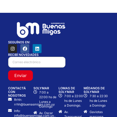
SEGUÍNOS EN:
RECIBÍ NOVEDADES
Enviar
CONTACTÁ
SOLYMAR
LOMAS DE
MÉDANOS DE
CON
SOLYMAR
SOLYMAR
7:00 a
NOSOTROS
7:00 a 22:00
7:30 a 22:30
22:00 hs de
Rrhh:
hs de Lunes
hs de Lunes
Lunes a
rrhh@buenasmigas.com.uy
a Domingo.
a Domingo
Domingo
Info:
Av.
Gaviotas
Av. Oscar
info@buenasmigas.com.uy
Transversal
manzana