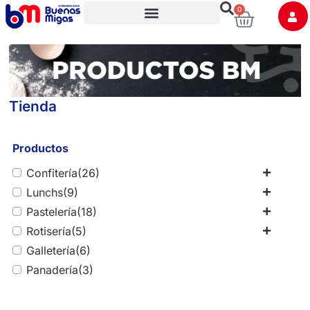
0
Trabaja con nosotros
Tienda
Productos
Confitería
(26)
Lunchs
(9)
Pastelería
(18)
Rotisería
(5)
Galletería
(6)
Panadería
(3)