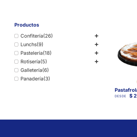
Productos
Confitería
(26)
Lunchs
(9)
Pastelería
(18)
Rotisería
(5)
Galletería
(6)
Panadería
(3)
Pastafrol
$
2
DESDE