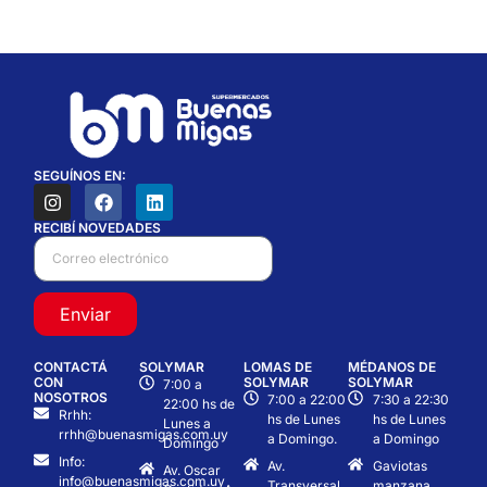
SEGUÍNOS EN:
RECIBÍ NOVEDADES
Enviar
CONTACTÁ
SOLYMAR
LOMAS DE
MÉDANOS DE
CON
SOLYMAR
SOLYMAR
7:00 a
NOSOTROS
7:00 a 22:00
7:30 a 22:30
22:00 hs de
Rrhh:
hs de Lunes
hs de Lunes
Lunes a
rrhh@buenasmigas.com.uy
a Domingo.
a Domingo
Domingo
Info:
Av.
Gaviotas
Av. Oscar
info@buenasmigas.com.uy
Transversal
manzana