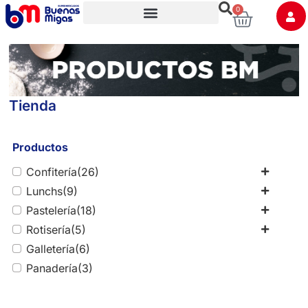
0
Trabaja con nosotros
Tienda
Productos
Confitería
(26)
Lunchs
(9)
Pastelería
(18)
Rotisería
(5)
Galletería
(6)
Panadería
(3)