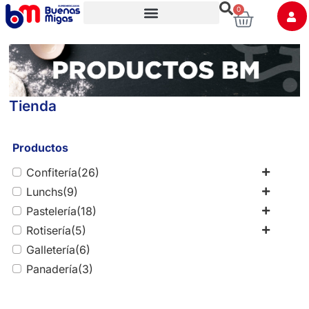
0
Trabaja con nosotros
Tienda
Productos
Confitería
(26)
Lunchs
(9)
Pastelería
(18)
Rotisería
(5)
Galletería
(6)
Panadería
(3)