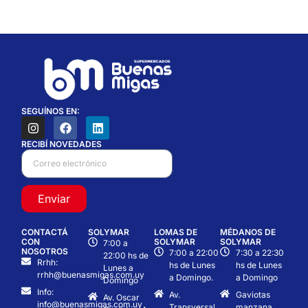
SEGUÍNOS EN:
RECIBÍ NOVEDADES
Enviar
CONTACTÁ
SOLYMAR
LOMAS DE
MÉDANOS DE
CON
SOLYMAR
SOLYMAR
7:00 a
NOSOTROS
7:00 a 22:00
7:30 a 22:30
22:00 hs de
Rrhh:
hs de Lunes
hs de Lunes
Lunes a
rrhh@buenasmigas.com.uy
a Domingo.
a Domingo
Domingo
Info:
Av.
Gaviotas
Av. Oscar
info@buenasmigas.com.uy
Transversal
manzana