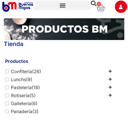
0
Trabaja con nosotros
Tienda
Productos
Confitería
(26)
Lunchs
(9)
Pastelería
(18)
Rotisería
(5)
Galletería
(6)
Panadería
(3)